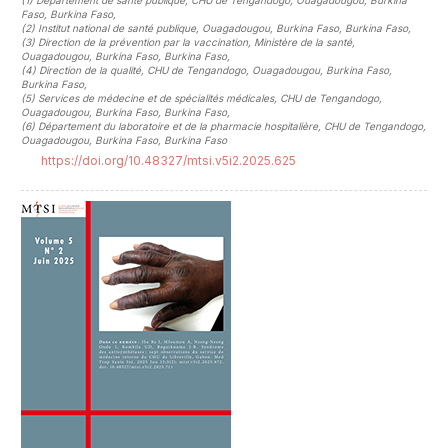
(1)
Département de santé publique, CHU de Tengandogo, Ouagadougou, Burkina
Faso, Burkina Faso
,
(2)
Institut national de santé publique, Ouagadougou, Burkina Faso, Burkina Faso
,
(3)
Direction de la prévention par la vaccination, Ministère de la santé,
Ouagadougou, Burkina Faso, Burkina Faso
,
(4)
Direction de la qualité, CHU de Tengandogo, Ouagadougou, Burkina Faso,
Burkina Faso
,
(5)
Services de médecine et de spécialités médicales, CHU de Tengandogo,
Ouagadougou, Burkina Faso, Burkina Faso
,
(6)
Département du laboratoire et de la pharmacie hospitalière, CHU de Tengandogo,
Ouagadougou, Burkina Faso, Burkina Faso
https://doi.org/10.48327/mtsi.v5i2.2025.625
##plugins.themes.novelty.article.sideb