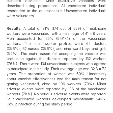
standard deviation, while qualitative variables were
described using proportions. All vaccinated individuals
responded to the questionnaire. Unvaccinated individuals
were volunteers.
Results
. A total of 31% (174 out of 559) of healthcare
workers were vaccinated, with a mean age of 41 ± 8 years.
Men accounted for 55% (94/174) of the vaccinated
workers. The main worker profiles were 62 doctors
(35.6%), 62 nurses (35.6%), and nine ward boys and girls
(5.2%). The main reason for accepting the vaccine was
protection against the disease, reported by 132 workers
(76%). There were 134 unvaccinated subjects who agreed
to participate in the study. Their average age was 32.8 ± 7.3
years. The proportion of women was 60%. Uncertainty
about vaccine effectiveness was the main reason for not
getting vaccinated, cited by 106 workers (79%). Minor
adverse events were reported by 136 of the vaccinated
workers (78%). No serious adverse events were reported.
Four vaccinated workers developed symptomatic SARS-
CoV-2 infection during the study period.