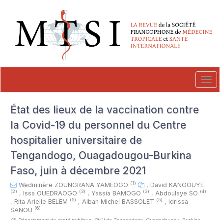
##plugins.themes.novelty.accessible_menu.label##
##plugins.themes.novelty.accessible_menu.main_navigation##
##plugins.themes.novelty.accessible_menu.main_content##
##plugins.themes.novelty.accessible_menu.sidebar##
Tog
navi
État des lieux de la vaccination contre
la Covid-19 du personnel du Centre
hospitalier universitaire de
Tengandogo, Ouagadougou-Burkina
Faso, juin à décembre 2021
(1)
Wedminère ZOUNGRANA YAMEOGO
,
David KANGOUYE
(2)
(3)
(3)
(4)
,
Issa OUEDRAOGO
,
Yassia BAMOGO
,
Abdoulaye SO
(5)
(5)
,
Rita Arielle BELEM
,
Alban Michel BASSOLET
,
Idrissa
(6)
SANOU