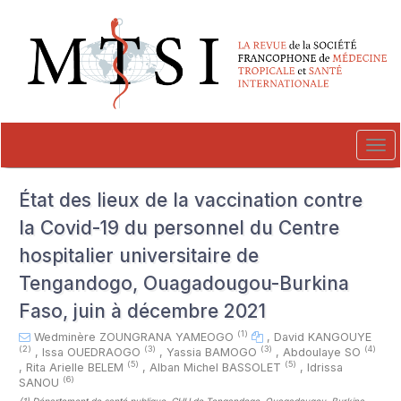
##plugins.themes.novelty.accessible_menu.label##
##plugins.themes.novelty.accessible_menu.main_navigation##
##plugins.themes.novelty.accessible_menu.main_content##
##plugins.themes.novelty.accessible_menu.sidebar##
Tog
navi
État des lieux de la vaccination contre
la Covid-19 du personnel du Centre
hospitalier universitaire de
Tengandogo, Ouagadougou-Burkina
Faso, juin à décembre 2021
(1)
Wedminère ZOUNGRANA YAMEOGO
,
David KANGOUYE
(2)
(3)
(3)
(4)
,
Issa OUEDRAOGO
,
Yassia BAMOGO
,
Abdoulaye SO
(5)
(5)
,
Rita Arielle BELEM
,
Alban Michel BASSOLET
,
Idrissa
(6)
SANOU