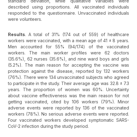
standard deviation, while qualitative variables were
described using proportions. All vaccinated individuals
responded to the questionnaire. Unvaccinated individuals
were volunteers.
Results
. A total of 31% (174 out of 559) of healthcare
workers were vaccinated, with a mean age of 41 ± 8 years.
Men accounted for 55% (94/174) of the vaccinated
workers. The main worker profiles were 62 doctors
(35.6%), 62 nurses (35.6%), and nine ward boys and girls
(5.2%). The main reason for accepting the vaccine was
protection against the disease, reported by 132 workers
(76%). There were 134 unvaccinated subjects who agreed
to participate in the study. Their average age was 32.8 ± 7.3
years. The proportion of women was 60%. Uncertainty
about vaccine effectiveness was the main reason for not
getting vaccinated, cited by 106 workers (79%). Minor
adverse events were reported by 136 of the vaccinated
workers (78%). No serious adverse events were reported.
Four vaccinated workers developed symptomatic SARS-
CoV-2 infection during the study period.