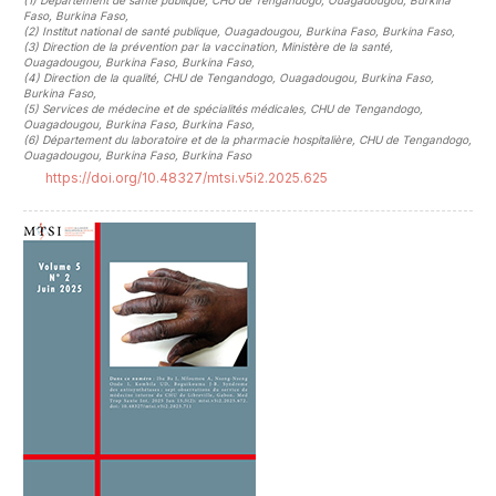
(1)
Département de santé publique, CHU de Tengandogo, Ouagadougou, Burkina
Faso, Burkina Faso
,
(2)
Institut national de santé publique, Ouagadougou, Burkina Faso, Burkina Faso
,
(3)
Direction de la prévention par la vaccination, Ministère de la santé,
Ouagadougou, Burkina Faso, Burkina Faso
,
(4)
Direction de la qualité, CHU de Tengandogo, Ouagadougou, Burkina Faso,
Burkina Faso
,
(5)
Services de médecine et de spécialités médicales, CHU de Tengandogo,
Ouagadougou, Burkina Faso, Burkina Faso
,
(6)
Département du laboratoire et de la pharmacie hospitalière, CHU de Tengandogo,
Ouagadougou, Burkina Faso, Burkina Faso
https://doi.org/10.48327/mtsi.v5i2.2025.625
##plugins.themes.novelty.article.sideb