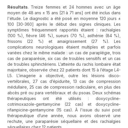
Résultats
. Treize femmes et 24 hommes avec un âge
moyen de 48 ans ± 15 ans [21 à 71 ans] ont été inclus dans
l'étude. Le diagnostic a été posé en moyenne 120 jours ±
100 [30-360] après le début des signes cliniques. Les
symptômes fréquemment rapportés étaient : rachialgies
(100 %), fièvre (46 %), sueurs (70 %), asthénie (84 %),
frissons (22 %) et amaigrissement (27 %). Les
complications neurologiques étaient multiples et parfois
variées chez le même malade : un cas de paraplégie, trois
cas de paraparésie, six cas de troubles sensitifs et un cas
de troubles sphinctériens. L’atteinte du rachis lombaire était
majoritaire, observée chez 22 patients dont 15 à l’étage L4-
L5. L’imagerie a objectivé, outre les lésions disco-
vertébrales, 27 cas d’épidurite, 13 cas de compression
médullaire, 25 cas de compression radiculaire, en plus des
abcès pré ou para vertébraux et du psoas. Deux schémas
thérapeutiques ont été utilisés : doxycycline-
cotrimoxazole-gentamycine (22 cas) et doxycycline-
rifampicine-gentamycine (15 cas). À l'issue du suivi post
thérapeutique d’une année, nous avons observé une
rechute, une paraparésie séquellaire et des rachialgies
séquellaires chez 12 patients.