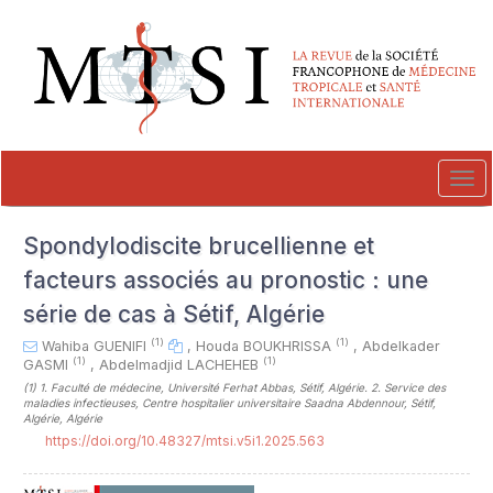
##plugins.themes.novelty.accessible_menu.label##
##plugins.themes.novelty.accessible_menu.main_navigation##
##plugins.themes.novelty.accessible_menu.main_content##
##plugins.themes.novelty.accessible_menu.sidebar##
Tog
navi
Spondylodiscite brucellienne et
facteurs associés au pronostic : une
série de cas à Sétif, Algérie
(1)
(1)
Wahiba GUENIFI
,
Houda BOUKHRISSA
,
Abdelkader
(1)
(1)
GASMI
,
Abdelmadjid LACHEHEB
(1)
1. Faculté de médecine, Université Ferhat Abbas, Sétif, Algérie. 2. Service des
maladies infectieuses, Centre hospitalier universitaire Saadna Abdennour, Sétif,
Algérie, Algérie
https://doi.org/10.48327/mtsi.v5i1.2025.563