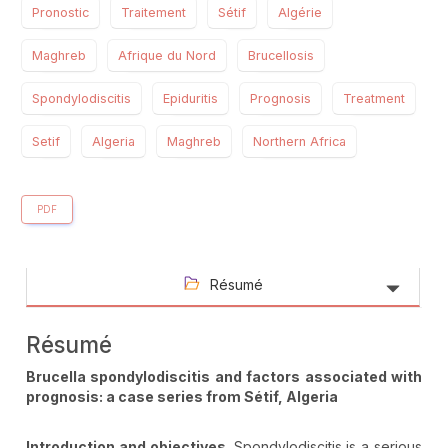
Pronostic
Traitement
Sétif
Algérie
Maghreb
Afrique du Nord
Brucellosis
Spondylodiscitis
Epiduritis
Prognosis
Treatment
Setif
Algeria
Maghreb
Northern Africa
PDF
Résumé
Résumé
Brucella spondylodiscitis and factors associated with
prognosis: a case series from Sétif, Algeria
Introduction
and objectives
. Spondylodiscitis is a serious