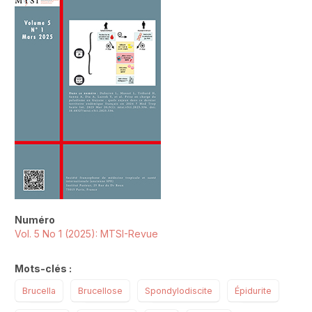
##plugins.themes.novelty.article.sideb
Numéro
Vol. 5 No 1 (2025): MTSI-Revue
Mots-clés :
Brucella
Brucellose
Spondylodiscite
Épidurite