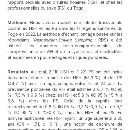
rapports sexuels avec d’autres hommes (HSH) et chez les
professionnelles du sexe (PS) du Togo.
Méthode.
Nous avons réalisé une étude transversale
ciblant les HSH et les PS dans les 6 régions sanitaires du
Togo en 2022. La méthode d’échantillonnage basée sur les
répondants (
Respondent-Driving Sampling
: RDS) a été
utilisée. Les données socio-comportementales, de
séroprévalence du VIH et de la syphilis ont été collectées
et exprimées en pourcentages et risques pondérés.
Résultats.
Au total, 2 110 HSH et 3 221 PS ont été inclus
dans notre étude. La moitié des HSH (53,3 %) et des PS
(49,7 %) avait un âge compris entre 15 et 24 ans. La
prévalence pondérée du VIH était estimée à 8,7 % (IC 95
% : 7,5 % à 9,9 %) chez les HSH et 5,8 % (IC 95 % : 5 % à
6,6 %) chez les PS. Celle de la syphilis était
respectivement de 0,6 % (IC 95 % : 0,3 %-0,9 %) et de 0,2
% (IC 95 % : 0 %-0,3 %) chez les HSH et les PS. En
analyse multivariée, les HSH ayant : un âge supérieur à 25
-8
ans (OR = 1,71, p=10
) ; une notion de déchirure de
préservatif au cours des douze derniers mois (OR = 1,26, p