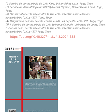
(1)
Service de dermatologie du CHU Kara, Université de Kara, Togo, Togo
,
(2)
Service de dermatologie du CHU Sylvanus Olympio, Université de Lomé, Togo,
Togo
,
(3)
Conseil national de lutte contre le sida et les infections sexuellement
transmissibles (CNLS-IST), Togo, Togo
,
(4)
Programme national de lutte contre le sida, les hépatites et les IST, Togo, Togo
,
(5)
1. Service de dermatologie du CHU Sylvanus Olympio, Université de Lomé, Togo.
2. Conseil natio-nal de lutte contre le sida et les infections sexuellement
transmissibles (CNLS-IST) Togo, Togo
https://doi.org/10.48327/mtsi.v4i3.2024.433
##plugins.themes.novelty.article.sideb