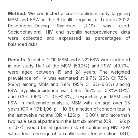
Method
. We conducted a cross-sectional study targeting
MSM and FSW in the 6 health regions of Togo in 2022.
Respondent-Driving Sampling (RDS) was used.
Sociobehavioral, HIV and syphilis seroprevalence data
were collected and expressed as percentages of
balanced risks.
Results
. A total of 2 110 MSM and 3 221 FSW were included
in our study. Half of the MSM (53.3%) and FSW (49.7%)
were aged between 15 and 24 years. The weighted
prevalence of HIV was estimated at 8.7% (95% CI: 7.5%–
9.9%) among MSM and 5.8% (95% CI: 5%–6.6%) among
FSW. Syphilis incidence was 0.6% (95% CI: 0.3%–0.9%)
and 0.2% (95% CI: 0%–0.3%), respectively in MSM and
FSW. In multivariate analysis, MSM with: an age over 25
years (OR = 1.71; 1,96: p = 10-8); a notion of condom tear in
the last twelve months (OR = 1.26: p = 0.001), and more than
two male sexual partners in the last six months (OR = 1.96: p
= 10-7), would be at greater risk of contracting HIV. FSW
with at least one sign of sexually transmitted infections (STI)