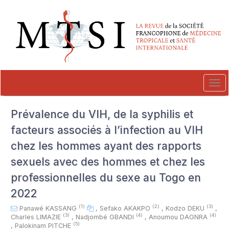
##plugins.themes.novelty.accessible_menu.label##
##plugins.themes.novelty.accessible_menu.main_navigation##
##plugins.themes.novelty.accessible_menu.main_content##
##plugins.themes.novelty.accessible_menu.sidebar##
Tog
navi
Prévalence du VIH, de la syphilis et
facteurs associés à l’infection au VIH
chez les hommes ayant des rapports
sexuels avec des hommes et chez les
professionnelles du sexe au Togo en
2022
(1)
(2)
(3)
Panawé KASSANG
,
Sefako AKAKPO
,
Kodzo DEKU
,
(3)
(4)
(4)
Charles LIMAZIE
,
Nadjombé GBANDI
,
Anoumou DAGNRA
(5)
,
Palokinam PITCHE