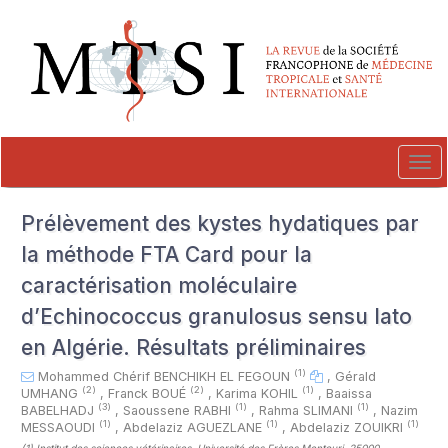
##plugins.themes.novelty.accessible_menu.label##
##plugins.themes.novelty.accessible_menu.main_navigation##
##plugins.themes.novelty.accessible_menu.main_content##
##plugins.themes.novelty.accessible_menu.sidebar##
Tog
navi
Prélèvement des kystes hydatiques par
la méthode FTA Card pour la
caractérisation moléculaire
d’Echinococcus granulosus sensu lato
en Algérie. Résultats préliminaires
(1)
Mohammed Chérif BENCHIKH EL FEGOUN
,
Gérald
(2)
(2)
(1)
UMHANG
,
Franck BOUÉ
,
Karima KOHIL
,
Baaissa
(3)
(1)
(1)
BABELHADJ
,
Saoussene RABHI
,
Rahma SLIMANI
,
Nazim
(1)
(1)
(1)
MESSAOUDI
,
Abdelaziz AGUEZLANE
,
Abdelaziz ZOUIKRI