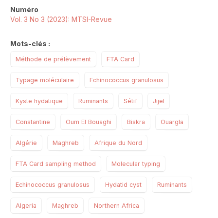
Numéro
Vol. 3 No 3 (2023): MTSI-Revue
Mots-clés :
Méthode de prélèvement
FTA Card
Typage moléculaire
Echinococcus granulosus
Kyste hydatique
Ruminants
Sétif
Jijel
Constantine
Oum El Bouaghi
Biskra
Ouargla
Algérie
Maghreb
Afrique du Nord
FTA Card sampling method
Molecular typing
Echinococcus granulosus
Hydatid cyst
Ruminants
Algeria
Maghreb
Northern Africa