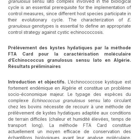
granulosus
sensu lato complex involved in the biological
cycle is an essential prerequisite for the implementation of
control measures, since different host species participate in
their evolutionary cycle. The characterization of
E.
granulosus
genotypes is essential to define an appropriate
control strategy against cystic echinococcosis.
Prélèvement des kystes hydatiques par la méthode
FTA Card pour la caractérisation moléculaire
d’Echinococcus granulosus sensu lato en Algérie.
Résultats préliminaires
Introduction et objectifs.
L’échinococcose kystique est
fortement endémique en Algérie et constitue un problème
socio-économique majeur. Le typage des espèces du
complexe
Echinococcus granulosus
sensu lato circulant
chez les bovins nécessite de recourir à une méthode de
prélèvement de kystes hydatiques adaptée aux conditions
de terrain difficiles (chaleur et humidité élevées, temps de
transport long). La méthode FTA Card constitue
actuellement un moyen efficace de conservation des
échantillons biologiques avant leur analyse moléculaire.