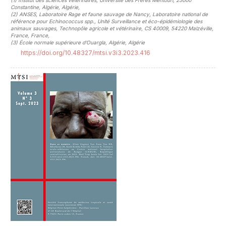
(1)
Institut des sciences vétérinaires, Université des Frères Mentouri, 25000
Constantine, Algérie, Algérie
,
(2)
ANSES, Laboratoire Rage et faune sauvage de Nancy, Laboratoire national de
référence pour Echinococcus spp., Unité Surveillance et éco-épidémiologie des
animaux sauvages, Technopôle agricole et vétérinaire, CS 40009, 54220 Malzéville,
France, France
,
(3)
École normale supérieure d’Ouargla, Algérie, Algérie
https://doi.org/10.48327/mtsi.v3i3.2023.416
##plugins.themes.novelty.article.sideb