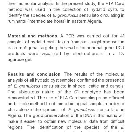
their molecular analysis. In the present study, the FTA Card
method was used in the collection of hydatid cysts to
identify the species of
E. granulosus
sensu lato circulating in
ruminants (intermediate hosts) in eastern Algeria.
Material and methods.
A PCR was carried out for 41
samples of hydatid cysts taken from six slaughterhouses in
eastern Algeria, targeting the
cox1
mitochondrial gene. PCR
products were visualized by electrophoresis in a 1%
agarose gel.
Results and conclusion.
The results of the molecular
analysis of all hydatid cyst samples confirmed the presence
of
E. granulosus
sensu stricto in sheep, cattle and camels.
The ubiquitous nature of the G1 genotype has been
demonstrated. The use of FTA Card sampling is an efficient
and simple method to obtain a biological sample in order to
characterize the species of
E. granulosus
sensu lato in
Algeria. The good preservation of the DNA in this matrix will
make it easier to obtain new molecular data from difficult
regions. The identification of the species of the
E.