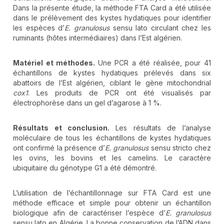
Dans la présente étude, la méthode FTA Card a été utilisée
dans le prélèvement des kystes hydatiques pour identifier
les espèces d’
E. granulosus
sensu lato circulant chez les
ruminants (hôtes intermédiaires) dans l’Est algérien.
Matériel et méthodes.
Une PCR a été réalisée, pour 41
échantillons de kystes hydatiques prélevés dans six
abattoirs de l’Est algérien, ciblant le gène mitochondrial
cox1
. Les produits de PCR ont été visualisés par
électrophorèse dans un gel d’agarose à 1 %.
Résultats et conclusion.
Les résultats de l’analyse
moléculaire de tous les échantillons de kystes hydatiques
ont confirmé la présence d’
E. granulosus
sensu stricto chez
les ovins, les bovins et les camelins. Le caractère
ubiquitaire du génotype G1 a été démontré.
L’utilisation de l’échantillonnage sur FTA Card est une
méthode efficace et simple pour obtenir un échantillon
biologique afin de caractériser l’espèce d’
E. granulosus
sensu lato en Algérie. La bonne conservation de l’ADN dans