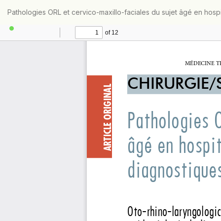
Retourner
Pathologies ORL et cervico-maxillo-faciales du sujet âgé en hosp
aux
informations
sur
l'article