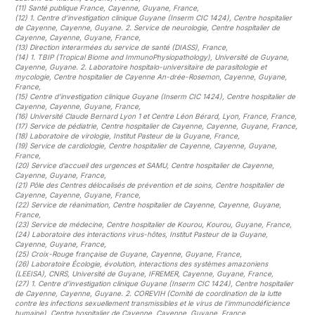
(11)
Santé publique France, Cayenne, Guyane, France
,
(12)
1. Centre d’investigation clinique Guyane (Inserm CIC 1424), Centre hospitalier
de Cayenne, Cayenne, Guyane. 2. Service de neurologie, Centre hospitalier de
Cayenne, Cayenne, Guyane, France
,
(13)
Direction interarmées du service de santé (DIASS), France
,
(14)
1. TBIP (Tropical Biome and ImmunoPhysiopathology), Université de Guyane,
Cayenne, Guyane. 2. Laboratoire hospitalo-universitaire de parasitologie et
mycologie, Centre hospitalier de Cayenne An-drée-Rosemon, Cayenne, Guyane,
France
,
(15)
Centre d’investigation clinique Guyane (Inserm CIC 1424), Centre hospitalier de
Cayenne, Cayenne, Guyane, France
,
(16)
Université Claude Bernard Lyon 1 et Centre Léon Bérard, Lyon, France, France
,
(17)
Service de pédiatrie, Centre hospitalier de Cayenne, Cayenne, Guyane, France
,
(18)
Laboratoire de virologie, Institut Pasteur de la Guyane, France
,
(19)
Service de cardiologie, Centre hospitalier de Cayenne, Cayenne, Guyane,
France
,
(20)
Service d’accueil des urgences et SAMU, Centre hospitalier de Cayenne,
Cayenne, Guyane, France
,
(21)
Pôle des Centres délocalisés de prévention et de soins, Centre hospitalier de
Cayenne, Cayenne, Guyane, France
,
(22)
Service de réanimation, Centre hospitalier de Cayenne, Cayenne, Guyane,
France
,
(23)
Service de médecine, Centre hospitalier de Kourou, Kourou, Guyane, France
,
(24)
Laboratoire des interactions virus-hôtes, Institut Pasteur de la Guyane,
Cayenne, Guyane, France
,
(25)
Croix-Rouge française de Guyane, Cayenne, Guyane, France
,
(26)
Laboratoire Écologie, évolution, interactions des systèmes amazoniens
(LEEISA), CNRS, Université de Guyane, IFREMER, Cayenne, Guyane, France
,
(27)
1. Centre d’investigation clinique Guyane (Inserm CIC 1424), Centre hospitalier
de Cayenne, Cayenne, Guyane. 2. COREVIH (Comité de coordination de la lutte
contre les infections sexuellement transmissibles et le virus de l’immunodéficience
humaine), Centre hospitalier de Cayenne, Cayenne, Guyane, France
,