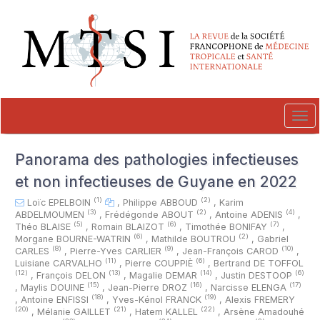
##plugins.themes.novelty.accessible_menu.label##
##plugins.themes.novelty.accessible_menu.main_navigation##
##plugins.themes.novelty.accessible_menu.main_content##
##plugins.themes.novelty.accessible_menu.sidebar##
Tog
navi
Panorama des pathologies infectieuses
et non infectieuses de Guyane en 2022
(1)
(2)
Loïc EPELBOIN
,
Philippe ABBOUD
,
Karim
(3)
(2)
(4)
ABDELMOUMEN
,
Frédégonde ABOUT
,
Antoine ADENIS
,
(5)
(6)
(7)
Théo BLAISE
,
Romain BLAIZOT
,
Timothée BONIFAY
,
(6)
(2)
Morgane BOURNE-WATRIN
,
Mathilde BOUTROU
,
Gabriel
(8)
(9)
(10)
CARLES
,
Pierre-Yves CARLIER
,
Jean-François CAROD
,
(11)
(6)
Luisiane CARVALHO
,
Pierre COUPPIÈ
,
Bertrand DE TOFFOL
(12)
(13)
(14)
(6)
,
François DELON
,
Magalie DEMAR
,
Justin DESTOOP
(15)
(16)
(17)
,
Maylis DOUINE
,
Jean-Pierre DROZ
,
Narcisse ELENGA
(18)
(19)
,
Antoine ENFISSI
,
Yves-Kénol FRANCK
,
Alexis FREMERY
(20)
(21)
(22)
,
Mélanie GAILLET
,
Hatem KALLEL
,
Arsène Amadouhé