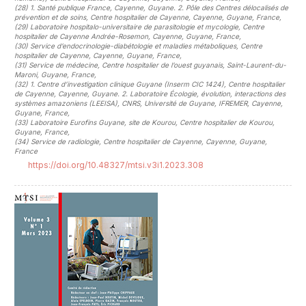
(28)
1. Santé publique France, Cayenne, Guyane. 2. Pôle des Centres délocalisés de
prévention et de soins, Centre hospitalier de Cayenne, Cayenne, Guyane, France
,
(29)
Laboratoire hospitalo-universitaire de parasitologie et mycologie, Centre
hospitalier de Cayenne Andrée-Rosemon, Cayenne, Guyane, France
,
(30)
Service d’endocrinologie-diabétologie et maladies métaboliques, Centre
hospitalier de Cayenne, Cayenne, Guyane, France
,
(31)
Service de médecine, Centre hospitalier de l’ouest guyanais, Saint-Laurent-du-
Maroni, Guyane, France
,
(32)
1. Centre d’investigation clinique Guyane (Inserm CIC 1424), Centre hospitalier
de Cayenne, Cayenne, Guyane. 2. Laboratoire Écologie, évolution, interactions des
systèmes amazoniens (LEEISA), CNRS, Université de Guyane, IFREMER, Cayenne,
Guyane, France
,
(33)
Laboratoire Eurofins Guyane, site de Kourou, Centre hospitalier de Kourou,
Guyane, France
,
(34)
Service de radiologie, Centre hospitalier de Cayenne, Cayenne, Guyane,
France
https://doi.org/10.48327/mtsi.v3i1.2023.308
##plugins.themes.novelty.article.sideb