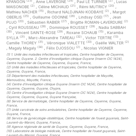
(23)
(24)
(2)
KPANGON
,
Anne LAVERGNE
,
Paul LE TURNIER
,
Lucas
(2)
(21)
(20)
MAISONOBE
,
Céline MICHAUD
,
Rémi MUTRICY
,
(15)
(2)
Mathieu NACHER
,
Richard NALDJINAN-KODBAYE
,
Margot
(25)
(26)
(17)
OBERLIS
,
Guillaume ODONNE
,
Lindsay OSEI
,
Jean
(20)
(27)
(2)
PUJO
,
Sébastien RABIER
,
Brigitte ROMAN-LAVERDURE
(28)
(29)
,
Cyril ROUSSEAU
,
Dominique ROUSSET
,
Nadia SABBAH
(30)
(29)
(15)
,
Vincent SAINTE-ROSE
,
Roxane SCHAUB
,
Karamba
(31)
(32)
(13)
SYLLA
,
Marc-Alexandre TAREAU
,
Victor TERTRE
,
(31)
(33)
(2)
Camille THOREY
,
Véronique VIALETTE
,
Gaëlle WALTER
(34)
(2)
,
Magaly Magaly
,
Félix DJOSSOU
,
Nicolas VIGNIER
(1)
1. Unité des maladies infectieuses et tropicales, Centre hospitalier de Cayenne,
Cayenne, Guyane. 2. Centre d’investigation clinique Guyane (Inserm CIC 1424),
Centre hospitalier de Cayenne, Cayenne, Guyane, France
,
(2)
Unité des maladies infectieuses et tropicales, Centre hospitalier de Cayenne,
Cayenne, Guyane, France
,
(3)
Département des maladies infectieuses, Centre hospitalier de Mayotte,
Mamoudzou, Mayotte, France
,
(4)
Centre d’investigation clinique Guyane (Inserm CIC 1424), Centre hospitalier de
Cayenne, Cayenne, Guyane, Chypre
,
(5)
Centre d’investigation clinique Guyane (Inserm CIC 1424), Centre hospitalier de
Cayenne, Cayenne, Guyane, Guyane française
,
(6)
Service de dermatologie, Centre hospitalier de Cayenne, Cayenne, Guyane,
France
,
(7)
Unité carcérale de soins ambulatoires, Centre hospitalier de Cayenne, Cayenne,
Guyane, France
,
(8)
Service de gynécologie-obstétrique, Centre hospitalier de l’ouest guyanais, Saint-
Laurent-du-Maroni, Guyane, France
,
(9)
Agence régionale de santé de Guyane, Cayenne, Guyane, France
,
(10)
Laboratoire de biologie médicale, Centre hospitalier de l’ouest guyanais, Saint-
Laurent-du-Maroni, Guyane, France
,