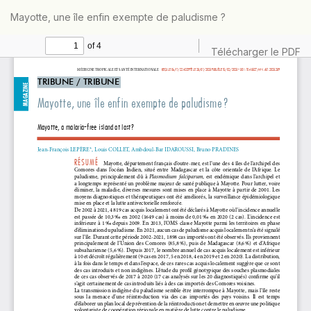
Retourner
Mayotte, une île enfin exempte de paludisme ?
aux
informations
sur
Télécharger
Télécharger le PDF
l'article