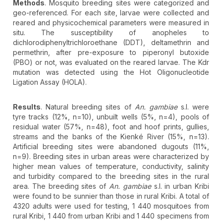
Methods
. Mosquito breeding sites were categorized and
geo-referenced. For each site, larvae were collected and
reared and physicochemical parameters were measured in
situ. The susceptibility of anopheles to
dichlorodiphenyltrichloroethane (DDT), deltamethrin and
permethrin, after pre-exposure to piperonyl butoxide
(PBO) or not, was evaluated on the reared larvae. The Kdr
mutation was detected using the Hot Oligonucleotide
Ligation Assay (HOLA).
Results
. Natural breeding sites of
An.
gambiae
s.l. were
tyre tracks (12%, n=10), unbuilt wells (5%, n=4), pools of
residual water (57%, n=48), foot and hoof prints, gullies,
streams and the banks of the Kienké River (15%, n=13).
Artificial breeding sites were abandoned dugouts (11%,
n=9). Breeding sites in urban areas were characterized by
higher mean values of temperature, conductivity, salinity
and turbidity compared to the breeding sites in the rural
area. The breeding sites of
An.
gambiae
s.l. in urban Kribi
were found to be sunnier than those in rural Kribi. A total of
4320 adults were used for testing, 1 440 mosquitoes from
rural Kribi, 1 440 from urban Kribi and 1 440 specimens from