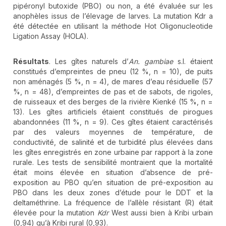
pipéronyl butoxide (PBO) ou non, a été évaluée sur les
anophèles issus de l’élevage de larves. La mutation Kdr a
été détectée en utilisant la méthode Hot Oligonucleotide
Ligation Assay (HOLA).
Résultats
. Les gîtes naturels d’
An. gambiae
s.l. étaient
constitués d’empreintes de pneu (12 %, n = 10), de puits
non aménagés (5 %, n = 4), de mares d’eau résiduelle (57
%, n = 48), d’empreintes de pas et de sabots, de rigoles,
de ruisseaux et des berges de la rivière Kienké (15 %, n =
13). Les gîtes artificiels étaient constitués de pirogues
abandonnées (11 %, n = 9). Ces gîtes étaient caractérisés
par des valeurs moyennes de température, de
conductivité, de salinité et de turbidité plus élevées dans
les gîtes enregistrés en zone urbaine par rapport à la zone
rurale. Les tests de sensibilité montraient que la mortalité
était moins élevée en situation d’absence de pré-
exposition au PBO qu’en situation de pré-exposition au
PBO dans les deux zones d’étude pour le DDT et la
deltaméthrine. La fréquence de l’allèle résistant (R) était
élevée pour la mutation
Kdr
West aussi bien à Kribi urbain
(0,94) qu’à Kribi rural (0,93).