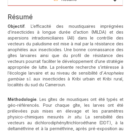
Résumé
Objectif
. L’efficacité des moustiquaires imprégnées
d’insecticides à longue durée d’action (MILDA) et des
aspersions intradomiciliaires (AII) dans le contrôle des
vecteurs du paludisme est mise à mal par la résistance des
anophèles aux insecticides. Une bonne connaissance des
gîtes larvaires ainsi que du profil de résistance des
vecteurs pourrait faciliter le développement d’une stratégie
appropriée de lutte. La présente recherche s’intéresse à
l’écologie larvaire et au niveau de sensibilité d’
Anopheles
gambiae
s.l. aux insecticides à Kribi urbain et Kribi rural,
localités du sud du Cameroun.
Méthodologie
. Les gîtes de moustiques ont été typés et
géo-référencés. Pour chaque gîte, les larves ont été
prélevées puis mises en élevage et les paramètres
physico-chimiques mesurés
in situ
. La sensibilité des
vecteurs au dichlorodiphényltrichloroéthane (DDT), à la
deltaméthrine et à la perméthrine, après pré-exposition au