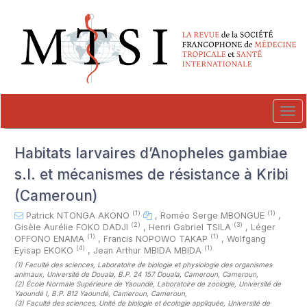
##plugins.themes.novelty.accessible_menu.label##
##plugins.themes.novelty.accessible_menu.main_navigation##
##plugins.themes.novelty.accessible_menu.main_content##
##plugins.themes.novelty.accessible_menu.sidebar##
Tog
navi
Habitats larvaires d’Anopheles gambiae
s.l. et mécanismes de résistance à Kribi
(Cameroun)
(1)
(1)
Patrick NTONGA AKONO
,
Roméo Serge MBONGUE
,
(2)
(3)
Gisèle Aurélie FOKO DADJI
,
Henri Gabriel TSILA
,
Léger
(1)
(1)
OFFONO ENAMA
,
Francis NOPOWO TAKAP
,
Wolfgang
(4)
(1)
Eyisap EKOKO
,
Jean Arthur MBIDA MBIDA
(1)
Faculté des sciences, Laboratoire de biologie et physiologie des organismes
animaux, Université de Douala, B.P. 24 157 Douala, Cameroun, Cameroun
,
(2)
École Normale Supérieure de Yaoundé, Laboratoire de zoologie, Université de
Yaoundé I, B.P. 812 Yaoundé, Cameroun, Cameroun
,
(3)
Faculté des sciences, Unité de biologie et écologie appliquée, Université de