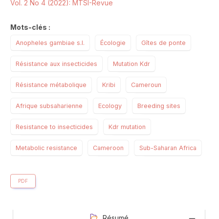
Vol. 2 No 4 (2022): MTSI-Revue
Mots-clés :
Anopheles gambiae s.l.
Écologie
Gîtes de ponte
Résistance aux insecticides
Mutation Kdr
Résistance métabolique
Kribi
Cameroun
Afrique subsaharienne
Ecology
Breeding sites
Resistance to insecticides
Kdr mutation
Metabolic resistance
Cameroon
Sub-Saharan Africa
PDF
Résumé