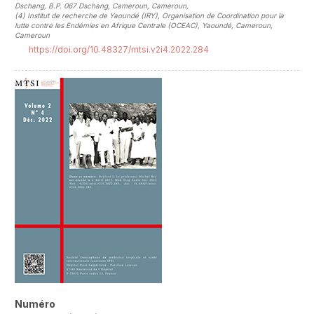
Dschang, B.P. 067 Dschang, Cameroun, Cameroun
,
(4)
Institut de recherche de Yaoundé (IRY), Organisation de Coordination pour la
lutte contre les Endémies en Afrique Centrale (OCEAC), Yaoundé, Cameroun,
Cameroun
https://doi.org/10.48327/mtsi.v2i4.2022.284
##plugins.themes.novelty.article.sideb
Numéro