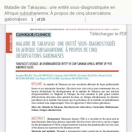
Retourner
Maladie de Takayasu : une entité sous-diagnostiquée en
aux
Afrique subsaharienne. À propos de cinq observations
informations
gabonaises
sur
l'article
Télécharger
Télécharger le PDF