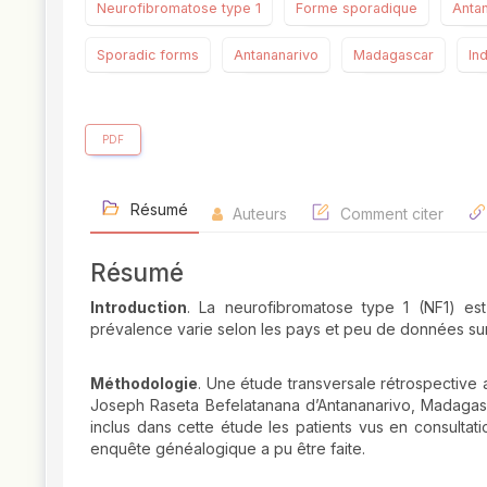
Neurofibromatose type 1
Forme sporadique
Anta
Sporadic forms
Antananarivo
Madagascar
In
PDF
Résumé
Auteurs
Comment citer
Résumé
Introduction
. La neurofibromatose type 1 (NF1) es
prévalence varie selon les pays et peu de données su
Méthodologie
. Une étude transversale rétrospective 
Joseph Raseta Befelatanana d’Antananarivo, Madagasc
inclus dans cette étude les patients vus en consultat
enquête généalogique a pu être faite.