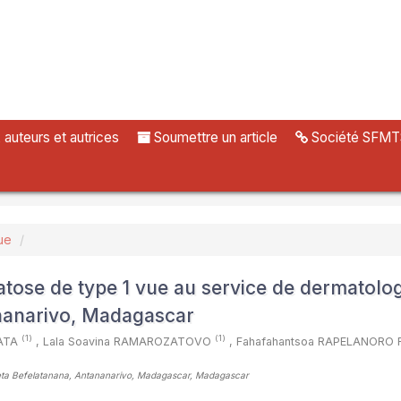
uteurs et autrices
Soumettre un article
Société SFMT
ue
atose de type 1 vue au service de dermatolo
tananarivo, Madagascar
(1)
(1)
SATA
,
Lala Soavina RAMAROZATOVO
,
Fahafahantsoa RAPELANORO
aseta Befelatanana, Antananarivo, Madagascar, Madagascar