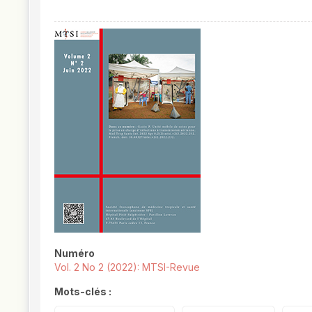
##plugins.themes.novelty.article.
Numéro
Vol. 2 No 2 (2022): MTSI-Revue
Mots-clés :