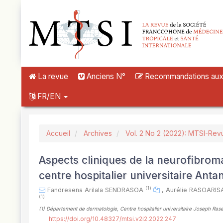
##plugins.themes.novelty.accessible_menu.label##
##plugins.themes.novelty.accessible_menu.main_navigation##
##plugins.themes.novelty.accessible_menu.main_content##
##plugins.themes.novelty.accessible_menu.sidebar##
La revue
Anciens N°
Recommandations aux a
FR/EN
Accueil
Archives
Vol. 2 No 2 (2022): MTSI-Rev
Aspects cliniques de la neurofibrom
centre hospitalier universitaire An
(1)
Fandresena Arilala SENDRASOA
,
Aurélie RASOARI
(1)
(1)
Département de dermatologie, Centre hospitalier universitaire Joseph R
https://doi.org/10.48327/mtsi.v2i2.2022.247