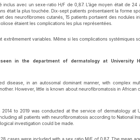
té inclus avec un sexe-ratio H/F de 0,87. L’âge moyen était de 24
ns était la plus touchée. Dix-sept patients présentaient la forme sp
 et des neurofibromes cutanés, 15 patients portaient des nodules ir
 scoliose étaient les complications les plus représentées.
ont extrêmement variables. Même si les complications systémiques so
 seen in the department of dermatology at University H
ited disease, in an autosomal dominant manner, with complex mul
other. However, little is known about neurofibromatosis in African c
om 2014 to 2019 was conducted at the service of dermatology at U
luding all patients with neurofibromatosis according to National Inst
ogical investigation could be made.
 28 cases were included with a sex ratio M/F of 0.87. The mean a