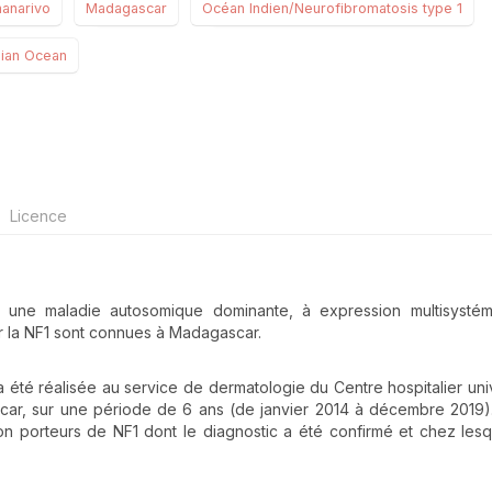
nanarivo
Madagascar
Océan Indien/Neurofibromatosis type 1
dian Ocean
Licence
t une maladie autosomique dominante, à expression multisystém
r la NF1 sont connues à Madagascar.
a été réalisée au service de dermatologie du Centre hospitalier univ
ar, sur une période de 6 ans (de janvier 2014 à décembre 2019)
ion porteurs de NF1 dont le diagnostic a été confirmé et chez les