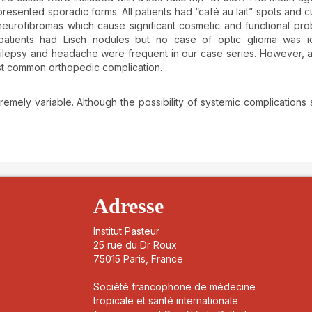
presented sporadic forms. All patients had “café au lait” spots and 
neurofibromas which cause significant cosmetic and functional pr
 patients had Lisch nodules but no case of optic glioma was id
epilepsy and headache were frequent in our case series. However, 
ost common orthopedic complication.
tremely variable. Although the possibility of systemic complications
details##
Adresse
Institut Pasteur
25 rue du Dr Roux
75015 Paris, France
Société francophone de médecine
tropicale et santé internationale