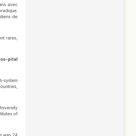
 ans avec
oradique.
idiens de
nt rares,
os-pital
ti-system
ountries,
niversity
itutes of
ge was 24