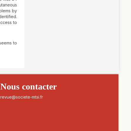
cutaneous
oblems by
entified.
access to
 seems to
Nous contacter
revue@societe-mtsi.fr