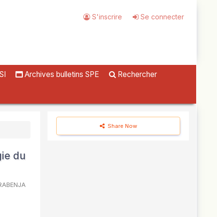
S'inscrire
Se connecter
SI
Archives bulletins SPE
Rechercher
Share Now
gie du
 RABENJA