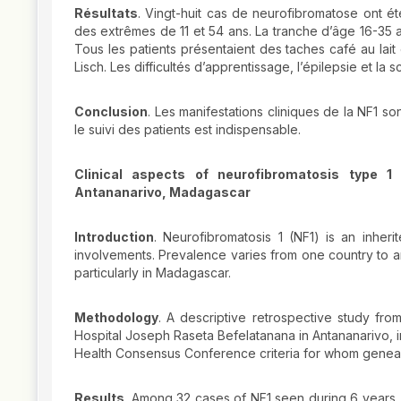
Résultats
. Vingt-huit cas de neurofibromatose ont é
des extrêmes de 11 et 54 ans. La tranche d’âge 16-35 a
Tous les patients présentaient des taches café au lait
Lisch. Les difficultés d’apprentissage, l’épilepsie et la
Conclusion
. Les manifestations cliniques de la NF1 s
le suivi des patients est indispensable.
Clinical aspects of neurofibromatosis type 1
Antananarivo, Madagascar
Introduction
. Neurofibromatosis 1 (NF1) is an inher
involvements. Prevalence varies from one country to an
particularly in Madagascar.
Methodology
. A descriptive retrospective study fr
Hospital Joseph Raseta Befelatanana in Antananarivo, inc
Health Consensus Conference criteria for whom geneal
Results
. Among 32 cases of NF1 seen during 6 years,