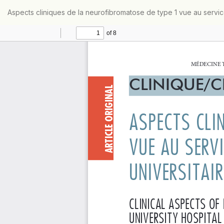
Retourner
Aspects cliniques de la neurofibromatose de type 1 vue au servic
aux
informations
sur
l'article