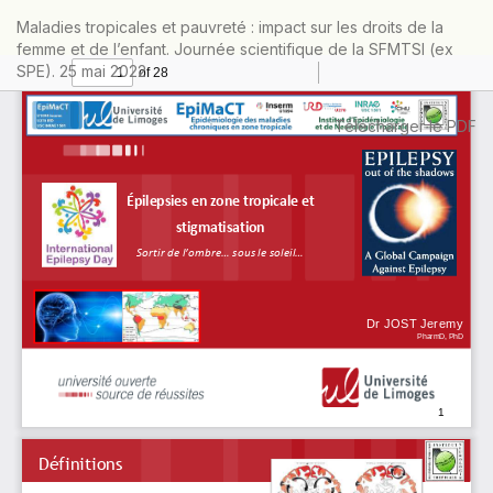
Retourner
Maladies tropicales et pauvreté : impact sur les droits de la
aux
femme et de l’enfant. Journée scientifique de la SFMTSI (ex
informations
SPE). 25 mai 2022
sur
l'article
Télécharger
Télécharger le PDF