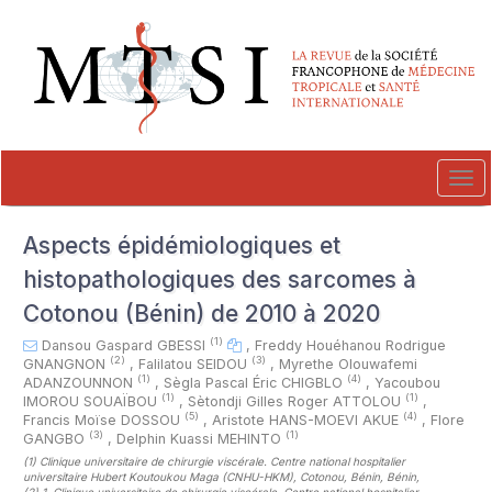
##plugins.themes.novelty.accessible_menu.label##
##plugins.themes.novelty.accessible_menu.main_navigation##
##plugins.themes.novelty.accessible_menu.main_content##
##plugins.themes.novelty.accessible_menu.sidebar##
Tog
navi
Aspects épidémiologiques et
histopathologiques des sarcomes à
Cotonou (Bénin) de 2010 à 2020
(1)
Dansou Gaspard GBESSI
,
Freddy Houéhanou Rodrigue
(2)
(3)
GNANGNON
,
Falilatou SEIDOU
,
Myrethe Olouwafemi
(1)
(4)
ADANZOUNNON
,
Sègla Pascal Éric CHIGBLO
,
Yacoubou
(1)
(1)
IMOROU SOUAÏBOU
,
Sètondji Gilles Roger ATTOLOU
,
(5)
(4)
Francis Moïse DOSSOU
,
Aristote HANS-MOEVI AKUE
,
Flore
(3)
(1)
GANGBO
,
Delphin Kuassi MEHINTO
(1)
Clinique universitaire de chirurgie viscérale. Centre national hospitalier
universitaire Hubert Koutoukou Maga (CNHU-HKM), Cotonou, Bénin, Bénin
,