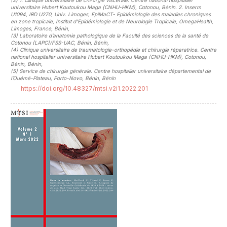
(2)
1. Clinique universitaire de chirurgie viscérale. Centre national hospitalier
universitaire Hubert Koutoukou Maga (CNHU-HKM), Cotonou, Bénin. 2. Inserm
U1094, IRD U270, Univ. Limoges, EpiMaCT- Epidémiologie des maladies chroniques
en zone tropicale, Institut d’Epidémiologie et de Neurologie Tropicale, OmegaHealth,
Limoges, France, Bénin
,
(3)
Laboratoire d’anatomie pathologique de la Faculté des sciences de la santé de
Cotonou (LAPC)/FSS-UAC, Bénin, Bénin
,
(4)
Clinique universitaire de traumatologie-orthopédie et chirurgie réparatrice. Centre
national hospitalier universitaire Hubert Koutoukou Maga (CNHU-HKM), Cotonou,
Bénin, Bénin
,
(5)
Service de chirurgie générale. Centre hospitalier universitaire départemental de
l’Ouémé-Plateau, Porto-Novo, Bénin, Bénin
https://doi.org/10.48327/mtsi.v2i1.2022.201
##plugins.themes.novelty.article.sideb