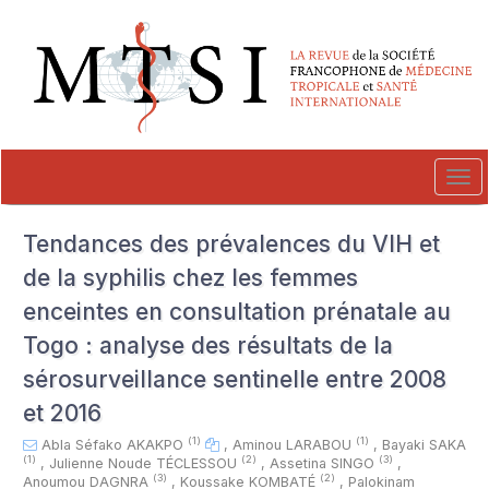
##plugins.themes.novelty.accessible_menu.label##
##plugins.themes.novelty.accessible_menu.main_navigation##
##plugins.themes.novelty.accessible_menu.main_content##
##plugins.themes.novelty.accessible_menu.sidebar##
Tog
navi
Tendances des prévalences du VIH et
de la syphilis chez les femmes
enceintes en consultation prénatale au
Togo : analyse des résultats de la
sérosurveillance sentinelle entre 2008
et 2016
(1)
(1)
Abla Séfako AKAKPO
,
Aminou LARABOU
,
Bayaki SAKA
(1)
(2)
(3)
,
Julienne Noude TÉCLESSOU
,
Assetina SINGO
,
(3)
(2)
Anoumou DAGNRA
,
Koussake KOMBATÉ
,
Palokinam