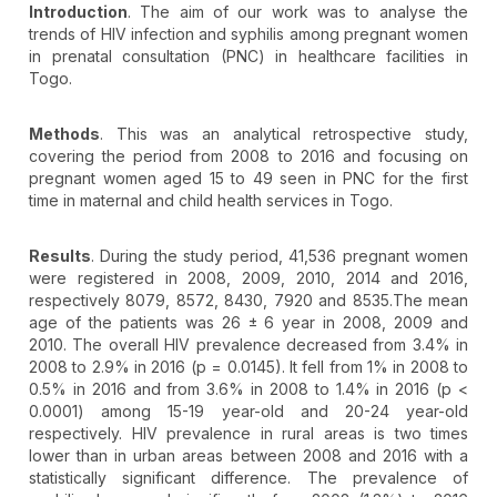
Introduction
. The aim of our work was to analyse the
trends of HIV infection and syphilis among pregnant women
in prenatal consultation (PNC) in healthcare facilities in
Togo.
Methods
. This was an analytical retrospective study,
covering the period from 2008 to 2016 and focusing on
pregnant women aged 15 to 49 seen in PNC for the first
time in maternal and child health services in Togo.
Results
. During the study period, 41,536 pregnant women
were registered in 2008, 2009, 2010, 2014 and 2016,
respectively 8079, 8572, 8430, 7920 and 8535.The mean
age of the patients was 26 ± 6 year in 2008, 2009 and
2010. The overall HIV prevalence decreased from 3.4% in
2008 to 2.9% in 2016 (p = 0.0145). It fell from 1% in 2008 to
0.5% in 2016 and from 3.6% in 2008 to 1.4% in 2016 (p <
0.0001) among 15-19 year-old and 20-24 year-old
respectively. HIV prevalence in rural areas is two times
lower than in urban areas between 2008 and 2016 with a
statistically significant difference. The prevalence of