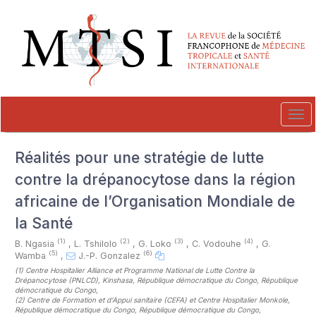
##plugins.themes.novelty.accessible_menu.label##
##plugins.themes.novelty.accessible_menu.main_navigation##
##plugins.themes.novelty.accessible_menu.main_content##
##plugins.themes.novelty.accessible_menu.sidebar##
Tog
navi
Réalités pour une stratégie de lutte
contre la drépanocytose dans la région
africaine de l’Organisation Mondiale de
la Santé
(1)
(2)
(3)
(4)
B. Ngasia
,
L. Tshilolo
,
G. Loko
,
C. Vodouhe
,
G.
(5)
(6)
Wamba
,
J.-P. Gonzalez
(1)
Centre Hospitalier Alliance et Programme National de Lutte Contre la
Drépanocytose (PNLCD), Kinshasa, République démocratique du Congo, République
démocratique du Congo
,
(2)
Centre de Formation et d’Appui sanitaire (CEFA) et Centre Hospitalier Monkole,
République démocratique du Congo, République démocratique du Congo
,