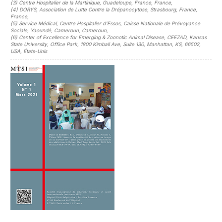
(3)
Centre Hospitalier de la Martinique, Guadeloupe, France, France
,
(4)
DORYS, Association de Lutte Contre la Drépanocytose, Strasbourg, France,
France
,
(5)
Service Médical, Centre Hospitalier d'Essos, Caisse Nationale de Prévoyance
Sociale, Yaoundé, Cameroun, Cameroun
,
(6)
Center of Excellence for Emerging & Zoonotic Animal Disease, CEEZAD, Kansas
State University, Office Park, 1800 Kimball Ave, Suite 130, Manhattan, KS, 66502,
USA, États-Unis
##plugins.themes.novelty.article.sideb