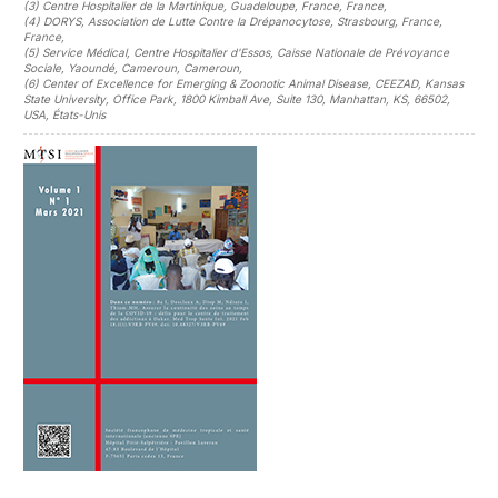
(3)
Centre Hospitalier de la Martinique, Guadeloupe, France, France
,
(4)
DORYS, Association de Lutte Contre la Drépanocytose, Strasbourg, France,
France
,
(5)
Service Médical, Centre Hospitalier d'Essos, Caisse Nationale de Prévoyance
Sociale, Yaoundé, Cameroun, Cameroun
,
(6)
Center of Excellence for Emerging & Zoonotic Animal Disease, CEEZAD, Kansas
State University, Office Park, 1800 Kimball Ave, Suite 130, Manhattan, KS, 66502,
USA, États-Unis
##plugins.themes.novelty.article.sideb