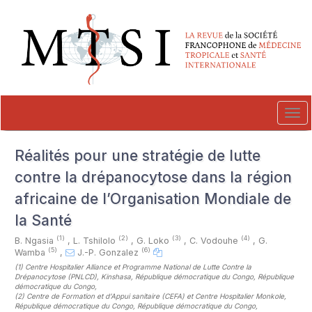
##plugins.themes.novelty.accessible_menu.label##
##plugins.themes.novelty.accessible_menu.main_navigation##
##plugins.themes.novelty.accessible_menu.main_content##
##plugins.themes.novelty.accessible_menu.sidebar##
Tog
navi
Réalités pour une stratégie de lutte
contre la drépanocytose dans la région
africaine de l’Organisation Mondiale de
la Santé
(1)
(2)
(3)
(4)
B. Ngasia
,
L. Tshilolo
,
G. Loko
,
C. Vodouhe
,
G.
(5)
(6)
Wamba
,
J.-P. Gonzalez
(1)
Centre Hospitalier Alliance et Programme National de Lutte Contre la
Drépanocytose (PNLCD), Kinshasa, République démocratique du Congo, République
démocratique du Congo
,
(2)
Centre de Formation et d’Appui sanitaire (CEFA) et Centre Hospitalier Monkole,
République démocratique du Congo, République démocratique du Congo
,