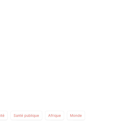
sidebar##
ité
Santé publique
Afrique
Monde