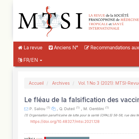
##plugins.themes.novelty.accessible_menu.label##
##plugins.themes.novelty.accessible_menu.main_navigation##
##plugins.themes.novelty.accessible_menu.main_content##
##plugins.themes.novelty.accessible_menu.sidebar##
La revue
Anciens N°
Recommandations aux a
FR/EN
Accueil
Archives
Vol. 1 No 3 (2021): MTSI-Rev
Le fléau de la falsification des vacci
(1)
(1)
(1)
P. Saliou
,
Q. Duteil
,
M. Gentilini
(1)
Organisation panafricaine de lutte pour la santé (OPALS) 56-58, rue des M
https://doi.org/10.48327/mtsi.2021.128