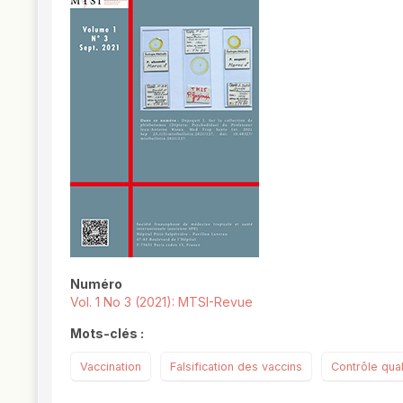
##plugins.themes.novelty.article.
Numéro
Vol. 1 No 3 (2021): MTSI-Revue
Mots-clés :
Vaccination
Falsification des vaccins
Contrôle qual