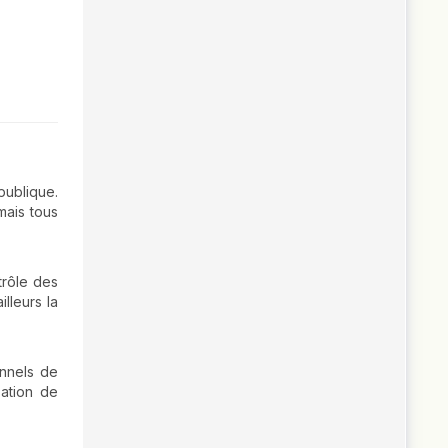
publique.
mais tous
trôle des
lleurs la
onnels de
sation de