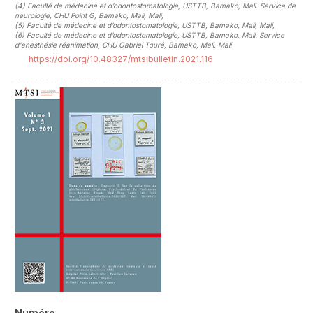
(4)
Faculté de médecine et d’odontostomatologie, USTTB, Bamako, Mali. Service de
neurologie, CHU Point G, Bamako, Mali, Mali
,
(5)
Faculté de médecine et d’odontostomatologie, USTTB, Bamako, Mali, Mali
,
(6)
Faculté de médecine et d’odontostomatologie, USTTB, Bamako, Mali. Service
d'anesthésie réanimation, CHU Gabriel Touré, Bamako, Mali, Mali
https://doi.org/10.48327/mtsibulletin.2021.116
##plugins.themes.novelty.article.sideb
Numéro