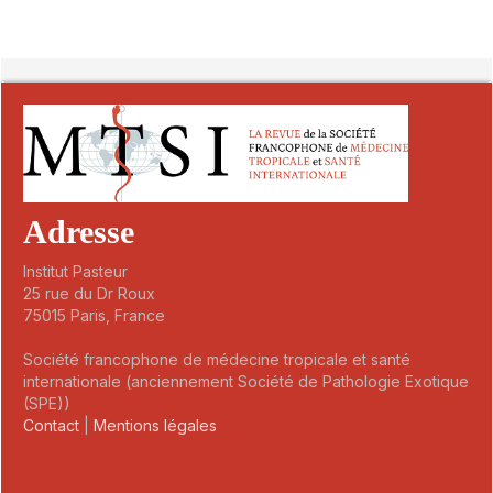
##plugins.themes.novelty.article.detai
Adresse
Institut Pasteur
25 rue du Dr Roux
75015 Paris, France
Société francophone de médecine tropicale et santé
internationale (anciennement Société de Pathologie Exotique
(SPE))
Contact
|
Mentions légales