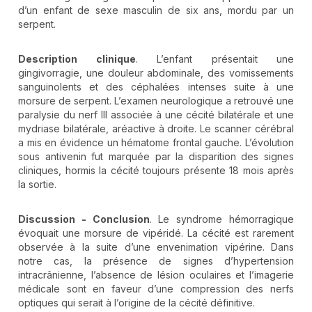
d’un enfant de sexe masculin de six ans, mordu par un
serpent.
Description clinique
. L’enfant présentait une
gingivorragie, une douleur abdominale, des vomissements
sanguinolents et des céphalées intenses suite à une
morsure de serpent. L’examen neurologique a retrouvé une
paralysie du nerf III associée à une cécité bilatérale et une
mydriase bilatérale, aréactive à droite. Le scanner cérébral
a mis en évidence un hématome frontal gauche. L’évolution
sous antivenin fut marquée par la disparition des signes
cliniques, hormis la cécité toujours présente 18 mois après
la sortie.
Discussion - Conclusion
. Le syndrome hémorragique
évoquait une morsure de vipéridé. La cécité est rarement
observée à la suite d’une envenimation vipérine. Dans
notre cas, la présence de signes d’hypertension
intracrânienne, l’absence de lésion oculaires et l’imagerie
médicale sont en faveur d’une compression des nerfs
optiques qui serait à l’origine de la cécité définitive.