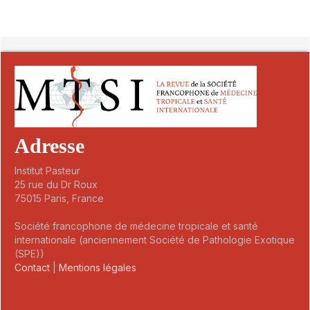
##plugins.themes.novelty.article.detai
Adresse
Institut Pasteur
25 rue du Dr Roux
75015 Paris, France
Société francophone de médecine tropicale et santé
internationale (anciennement Société de Pathologie Exotique
(SPE))
Contact
|
Mentions légales