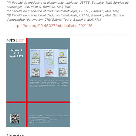
(4)
Faculté de médecine et d’odontostomatologie, USTTB, Bamako, Mali. Service de
neurologie, CHU Point G, Bamako, Mali, Mali
,
(5)
Faculté de médecine et d’odontostomatologie, USTTB, Bamako, Mali, Mali
,
(6)
Faculté de médecine et d’odontostomatologie, USTTB, Bamako, Mali. Service
d'anesthésie réanimation, CHU Gabriel Touré, Bamako, Mali, Mali
https://doi.org/10.48327/mtsibulletin.2021.116
##plugins.themes.novelty.article.sideb
Numéro