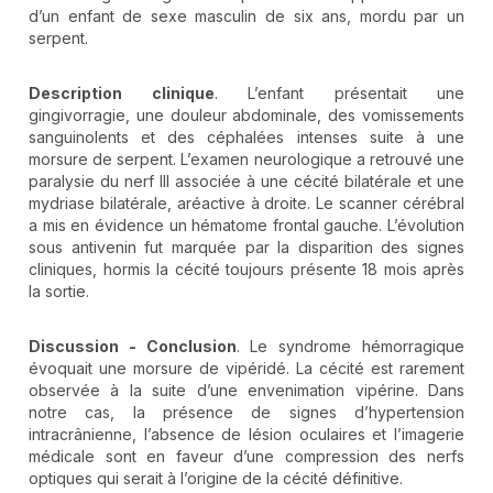
d’un enfant de sexe masculin de six ans, mordu par un
serpent.
Description clinique
. L’enfant présentait une
gingivorragie, une douleur abdominale, des vomissements
sanguinolents et des céphalées intenses suite à une
morsure de serpent. L’examen neurologique a retrouvé une
paralysie du nerf III associée à une cécité bilatérale et une
mydriase bilatérale, aréactive à droite. Le scanner cérébral
a mis en évidence un hématome frontal gauche. L’évolution
sous antivenin fut marquée par la disparition des signes
cliniques, hormis la cécité toujours présente 18 mois après
la sortie.
Discussion - Conclusion
. Le syndrome hémorragique
évoquait une morsure de vipéridé. La cécité est rarement
observée à la suite d’une envenimation vipérine. Dans
notre cas, la présence de signes d’hypertension
intracrânienne, l’absence de lésion oculaires et l’imagerie
médicale sont en faveur d’une compression des nerfs
optiques qui serait à l’origine de la cécité définitive.