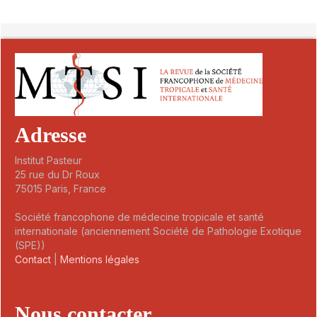
##plugins.themes.novelty.article.detai
Adresse
Institut Pasteur
25 rue du Dr Roux
75015 Paris, France
Société francophone de médecine tropicale et santé
internationale (anciennement Société de Pathologie Exotique
(SPE))
Contact
|
Mentions légales
Nous contacter