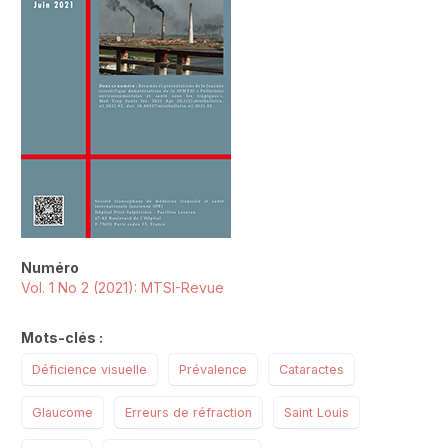
Numéro
Vol. 1 No 2 (2021): MTSI-Revue
Mots-clés :
Déficience visuelle
Prévalence
Cataractes
Glaucome
Erreurs de réfraction
Saint Louis