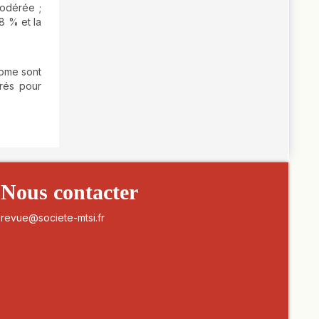
modérée ;
8 % et la
come sont
érés pour
Nous contacter
revue@societe-mtsi.fr