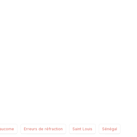
sidebar##
laucome
Erreurs de réfraction
Saint Louis
Sénégal