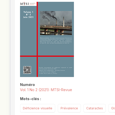
##plugins.themes.novelty.article.
Numéro
Vol. 1 No 2 (2021): MTSI-Revue
Mots-clés :
Déficience visuelle
Prévalence
Cataractes
G