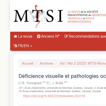
##plugins.themes.novelty.accessible_menu.label##
##plugins.themes.novelty.accessible_menu.main_navigation##
##plugins.themes.novelty.accessible_menu.main_content##
##plugins.themes.novelty.accessible_menu.sidebar##
La revue
Anciens N°
Recommandations aux a
FR/EN
Accueil
Archives
Vol. 1 No 2 (2021): MTSI-Rev
Déficience visuelle et pathologies oc
(1)
(2)
B. Tousignant
,
J. Brûlé
(1)
1. École d’optométrie, Université de Montréal, Québec, Canada. 2. École 
(2)
École d’optométrie, Université de Montréal, Québec, Canada, Canada
https://doi.org/10.48327/mtsibulletin.2021.112