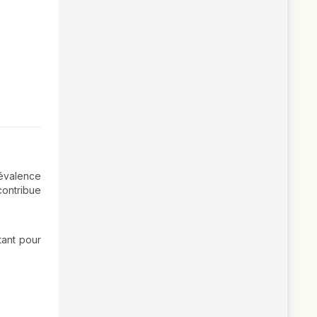
révalence
contribue
tant pour